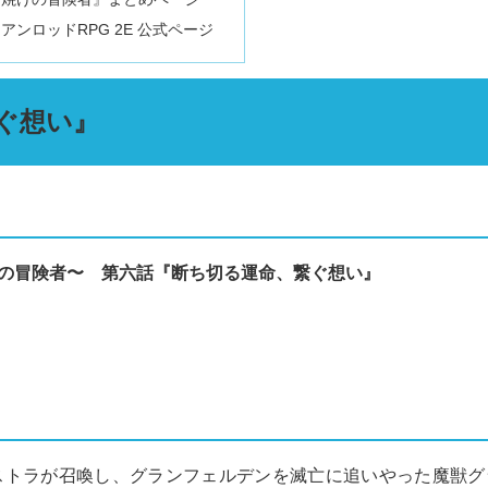
アンロッドRPG 2E 公式ページ
ぐ想い』
焼けの冒険者〜 第六話『断ち切る運命、繋ぐ想い』
トラが召喚し、グランフェルデンを滅亡に追いやった魔獣グ