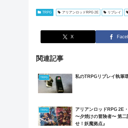
TRPG
アリアンロッドRPG 2E
リプレイ
X
Face
関連記事
私のTRPGリプレイ執筆
TRPG
アリアンロッドRPG 2E
TRPG
〜夕焼けの冒険者〜 第二
せ！妖魔拠点』