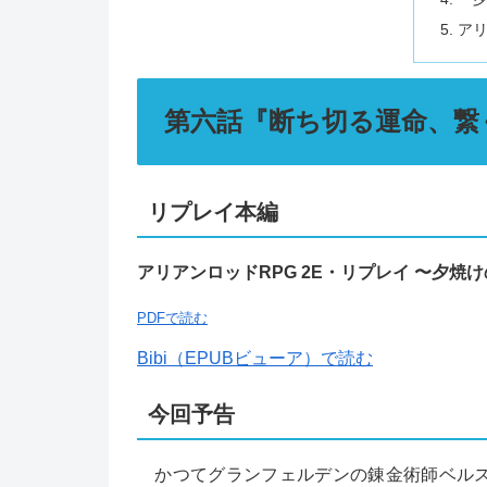
アリ
第六話『断ち切る運命、繋
リプレイ本編
アリアンロッドRPG 2E・リプレイ 〜夕
PDFで読む
Bibi（EPUBビューア）で読む
今回予告
かつてグランフェルデンの錬金術師ベルス