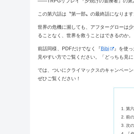
——TRPGリプレイ『夕焼けの冒険者』の
この第六話は〝第一部〟の最終話になります
世界の危機に瀕しても、アフターグローは少
ることなく、世界を救うことはできるのか。
前話同様、PDFだけでなく『
Bibi
』を使っ
見やすい方でご覧ください。「どっちも見に
では、ついにクライマックスのキャンペーン
ぜひご覧ください！
第
前
次
『