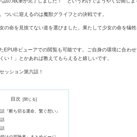
第六話の執筆が完了しました！ というわけでようやく公開しま
。ついに迎えるのは魔獣グライフとの決戦です。
女の命を見捨てない道を選びました。果たして少女の命を犠牲
たEPUBビューアでの閲覧も可能です。ご自身の環境に合わせ
くい！」とかあれば教えてもらえると嬉しいです。
セッション第六話！
目次
六話『断ち切る運命、繋ぐ想い』
の話
の話
夕焼けの冒険者』まとめページ