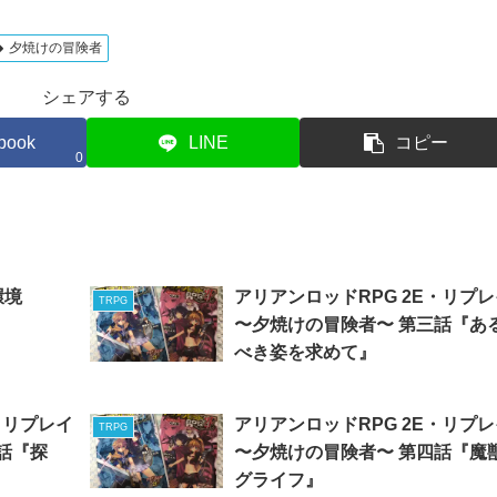
夕焼けの冒険者
シェアする
book
LINE
コピー
0
環境
アリアンロッドRPG 2E・リプ
TRPG
〜夕焼けの冒険者〜 第三話『あ
べき姿を求めて』
・リプレイ
アリアンロッドRPG 2E・リプ
TRPG
話『探
〜夕焼けの冒険者〜 第四話『魔
グライフ』