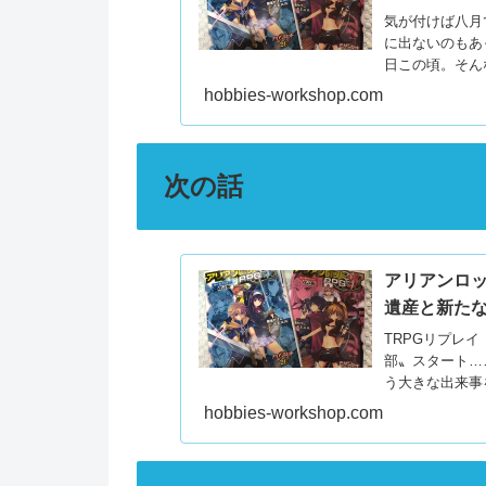
気が付けば八月
に出ないのもあ
日この頃。そん
イ執筆...
hobbies-workshop.com
次の話
アリアンロッ
遺産と新た
TRPGリプレ
部〟スタート…
う大きな出来事
迎えた冒険者と
hobbies-workshop.com