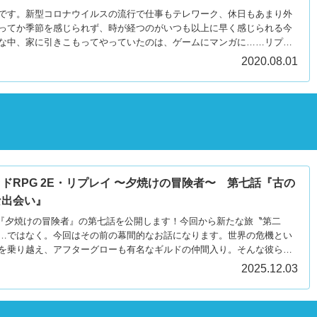
です。新型コロナウイルスの流行で仕事もテレワーク、休日もあまり外
ってか季節を感じられず、時が経つのがいつも以上に早く感じられる今
な中、家に引きこもってやっていたのは、ゲームにマンガに……リプレ
2020.08.01
ドRPG 2E・リプレイ 〜夕焼けの冒険者〜 第七話『古の
な出会い』
イ『夕焼けの冒険者』の第七話を公開します！今回から新たな旅〝第二
…ではなく。今回はその前の幕間的なお話になります。世界の危機とい
を乗り越え、アフターグローも有名なギルドの仲間入り。そんな彼らが
しての新たな日常や周囲の人々の変化をぜひご覧ください。
2025.12.03