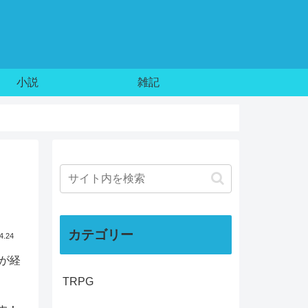
小説
雑記
カテゴリー
4.24
が経
TRPG