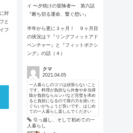
イ 〜夕焼けの冒険者〜 第六話
に対
『断ち切る運命、繋ぐ想い』
フと
半年から更に３ヶ月！ ９ヶ月目
イフ
の状況は？『リングフィットアド
ベンチャー』と『フィットボクシ
ング』の話（４）
クマ
2021.04.05
一人暮らしのコツは頑張らないこと
です。料理が負担なら外食や弁当掃
除が負担ならルンバなど完璧を求め
ると負担になるので肩の力を抜いた
ぐらいがちょうど良いです。はじめ
ての一人暮らし楽しんでください
引っ越し、そして初めての一
人暮らし