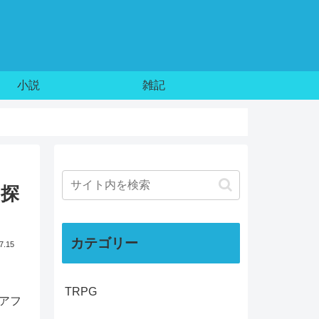
小説
雑記
『探
カテゴリー
7.15
TRPG
アフ