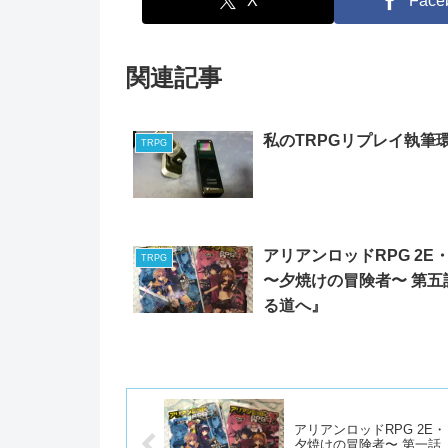
X
Face
関連記事
私のTRPGリプレイ執筆
TRPG
アリアンロッドRPG 2E
TRPG
〜夕焼けの冒険者〜 第五
る道へ』
アリアンロッドRPG 2E
夕焼けの冒険者〜 第一話