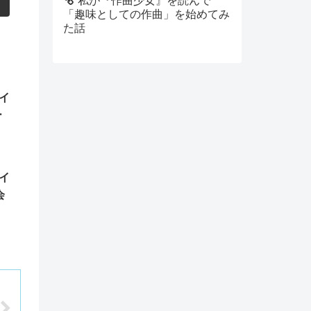
私が『作曲少女』を読んで
「趣味としての作曲」を始めてみ
た話
レイ
ー
レイ
会