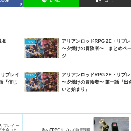
book
LINE
コピー
0
環境
アリアンロッドRPG 2E・リプ
TRPG
〜夕焼けの冒険者〜 まとめペ
ジ
・リプレイ
アリアンロッドRPG 2E・リプ
TRPG
話『信じ
〜夕焼けの冒険者〜 第一話『出
いと始まり』
・リプレイ 〜
『出会いと
私のTRPGリプレイ執筆環境