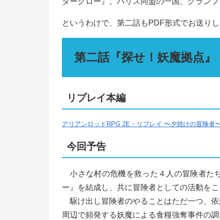
ターグロー』。パリス同盟の一国、グランフ
というわけで、第二話もPDF形式でお送り
第二話『探せ！妖魔拠点』
リプレイ本編
アリアンロッドRPG 2E・リプレイ 〜夕焼けの冒険者
今回予告
小さな村の危機を救った４人の冒険者たち
ー』を結成し、共に冒険者としての活動をこ
駆け出し冒険者のやることはただ一つ、依
周辺で頻発する妖魔による食糧強奪事件の調