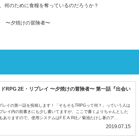
、何のために食糧を奪っているのだろうか？
ン 〜夕焼けの冒険者〜
ドRPG 2E・リプレイ 〜夕焼けの冒険者〜 第一話『出会い
リプレイの第一話を投稿します！「そもそもTRPGって何？」っていう人は
プレイ内の前書きにも少し書いてますが、ここで書くよりちゃんとした
ありますので。使用システムはF.E.A.R社／菊池たけし著のア...
2019.07.15