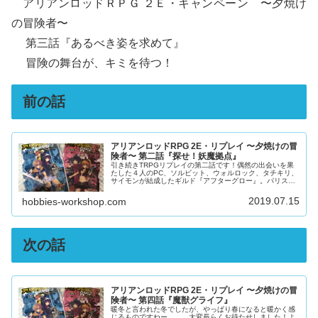
アリアンロッドＲＰＧ ２Ｅ・キャンペーン 〜夕焼け
の冒険者〜
第三話『あるべき姿を求めて』
冒険の舞台が、キミを待つ！
前の話
アリアンロッドRPG 2E・リプレイ 〜夕焼けの冒
険者〜 第二話『探せ！妖魔拠点』
引き続きTRPGリプレイの第二話です！偶然の出会いを果
たした４人のPC、ソルビット、ウォルロック、タチキリ、
サイモンが結成したギルド『アフターグロー』。パリス同
盟の一国、グランフェルデンで活動を始めた彼らを待つ依
頼とは何か？というわけで、第...
2019.07.15
hobbies-workshop.com
次の話
アリアンロッドRPG 2E・リプレイ 〜夕焼けの冒
険者〜 第四話『魔獣グライフ』
暖冬と言われた冬でしたが、やっぱり春になると暖かく感
じるものですねー。……大変長らくお待たせしました！よ