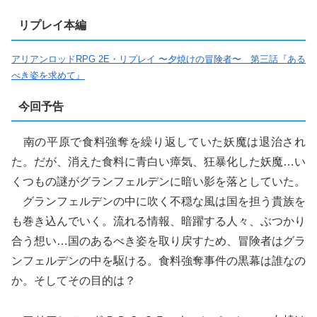
リプレイ本編
アリアンロッドRPG 2E・リプレイ 〜夕焼けの冒険者〜 第三話『ある
べき姿を求めて』
今回予告
南の平原で食料強奪を繰り返していた妖魔は退治され
た。だが、消えた食料に青白い瘴気、狂暴化した妖魔…い
くつもの謎がグランフェルデンに暗い影を落としていた。
グランフェルデンの中に吹く不穏な風は国を担う貴族を
も巻き込んでいく。流れる情報、暗躍する人々、ぶつかり
合う想い…国のあるべき姿を取り戻すため、冒険者はグラ
ンフェルデンの中を駆ける。食料強奪事件の黒幕は誰なの
か。そしてその目的は？