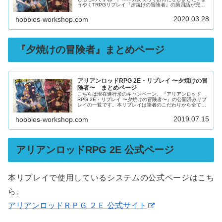
うやくTRPGリプレイ『夕焼けの冒険者』の第四話が完成
しましたので公開します！第三話を公開してから随分時間
が経ってしまいましたが、やる気...
2020.03.28
hobbies-workshop.com
『夕焼けの冒険者』まとめページ
アリアンロッドRPG 2E・リプレイ 〜夕焼けの冒
険者〜 まとめページ
こちらは現在進行形のキャンペーン、『アリアンロッド
RPG 2E・リプレイ 〜夕焼けの冒険者〜』の公開済みリプ
レイの一覧です。本リプレイは筆者のこだわりから全て
PDFファイルでの公開になってます。少し重いですが、こ
だわって書いてますのでぜひ読...
2019.07.15
hobbies-workshop.com
アリアンロッドRPG 2E 公式ページ
本リプレイで使用しているシステムの公式ページはこち
ら。
アリアンロッドＲＰＧ ２Ｅ 公式サイト