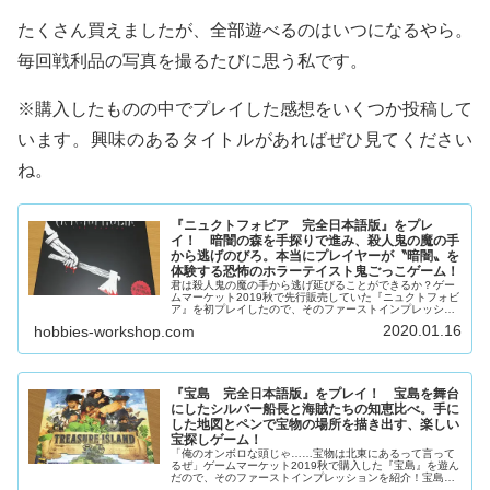
たくさん買えましたが、全部遊べるのはいつになるやら。
毎回戦利品の写真を撮るたびに思う私です。
※購入したものの中でプレイした感想をいくつか投稿して
います。興味のあるタイトルがあればぜひ見てください
ね。
『ニュクトフォビア 完全日本語版』をプレ
イ！ 暗闇の森を手探りで進み、殺人鬼の魔の手
から逃げのびろ。本当にプレイヤーが〝暗闇〟を
体験する恐怖のホラーテイスト鬼ごっこゲーム！
君は殺人鬼の魔の手から逃げ延びることができるか？ゲー
ムマーケット2019秋で先行販売していた『ニュクトフォビ
ア』を初プレイしたので、そのファーストインプレッショ
ンをご紹介！ニュクトフォビアとは？ゲーム概要「えーっ
2020.01.16
hobbies-workshop.com
と、北が樹木で……」「な、な...
『宝島 完全日本語版』をプレイ！ 宝島を舞台
にしたシルバー船長と海賊たちの知恵比べ。手に
した地図とペンで宝物の場所を描き出す、楽しい
宝探しゲーム！
「俺のオンボロな頭じゃ……宝物は北東にあるって言って
るぜ」ゲームマーケット2019秋で購入した『宝島』を遊ん
だので、そのファーストインプレッションを紹介！宝島と
は？ゲーム概要まっさらな宝の地図から、ペンを使って宝