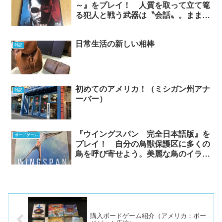
～』をプレイ！ 人質を取って立て篭
る犯人と戦う武器は〝会話〟。ままな
らぬ犯人との神経すり減らす交渉に挑
め！ 雰囲気たっぷりの一人用交渉人
日常生活の新しい相棒
ゲーム！
雑記
初めてのアメリカ！（ミシガン州アナ
雑記
ーバー）
『ウイングスパン 完全日本語版』を
ボードゲーム
プレイ！ 自分の鳥獣保護区に多くの
鳥を呼び寄せよう。美麗な鳥のイラス
トと鳥たちの能力のコンボが楽しい、
生息環境ビルドゲーム！
購入ボードゲーム紹介（アメリカ：ボー