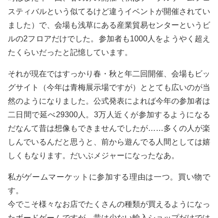
スティバルという似てるけど違うイベントが開催されてい
ました）で、会場も浅草にある産業貿易センターというビ
ルの2フロアだけでした。参加者も1000人をようやく超え
たくらいだったと記憶しています。
それが現在ではすっかり春・秋と年二回開催、会場もビッ
グサイト（今年は青梅展示場ですが）ととても広いのが当
然のようになりました。公式発表によれば今年の参加者は
二日間で延べ29300人。3万人近くが参加するようになる
だなんて昔は想像もできませんでしたが……多くの人が楽
しんでいるんだと思うと、前から遊んでる人間としては嬉
しくもなります。だいぶメジャーになったなあ。
私がゲームマーケットに参加する理由は一つ。買い物で
す。
今でこそ様々なお店でたくさんの種類が買えるようになっ
たボードゲームですが、昔は少ない輸入ショップだけでは